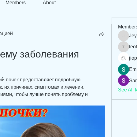
Members
About
Member
ацией
Jey
Jeysi3
teo
teotran
тему заболевания 
jiop
Em
ий почек предоставляет подробную 
San
 их причинах, симптомах и лечении. 
See All 
иями, чтобы лучше понять проблему и 