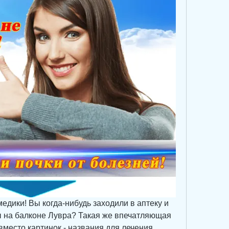
едики! Вы когда-нибудь заходили в аптеку и 
ы на балконе Лувра? Такая же впечатляющая 
вместо картинок - названия для лечения 