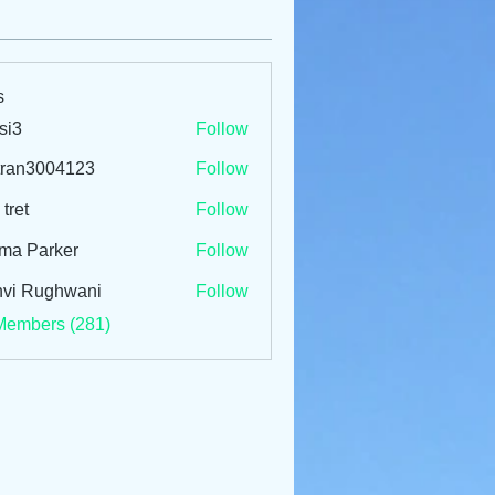
s
si3
Follow
tran3004123
Follow
3004123
 tret
Follow
ma Parker
Follow
vi Rughwani
Follow
Members (281)