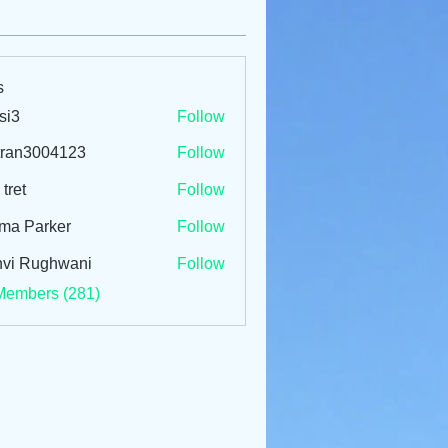
s
si3
Follow
tran3004123
Follow
3004123
 tret
Follow
ma Parker
Follow
vi Rughwani
Follow
Members (281)