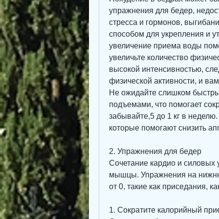
упражнения для бедер, недос
стресса и гормонов, выгибан
способом для укрепления и у
увеличение приема воды помог
увеличьте количество физиче
высокой интенсивностью, сле
физической активности, и ва
Не ожидайте слишком быстрых 
подъемами, что помогает сокра
забывайте,5 до 1 кг в неделю.
которые помогают снизить ап
2. Упражнения для бедер
Сочетание кардио и силовых у
мышцы. Упражнения на нижнюю
от 0, такие как приседания, ка
1. Сократите калорийный при