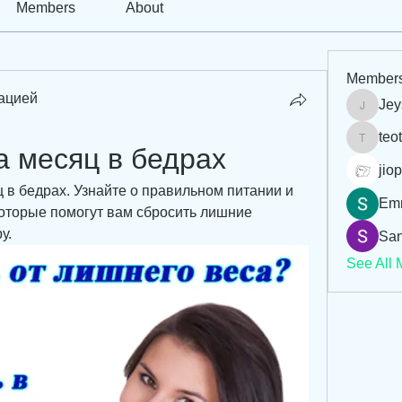
Members
About
Member
ацией
Jey
Jeysi3
teo
teotran
а месяц в бедрах
jiop
ц в бедрах. Узнайте о правильном питании и 
Em
торые помогут вам сбросить лишние 
у.
San
See All 