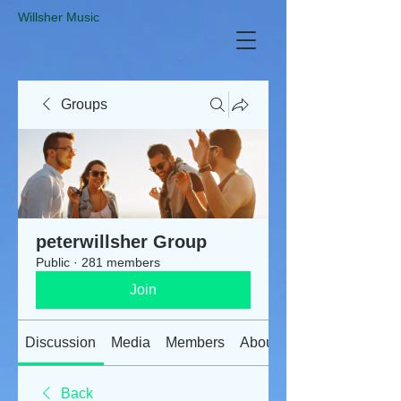
​Willsher Music
Groups
peterwillsher Group
Public
·
281 members
Join
Discussion
Media
Members
About
Back