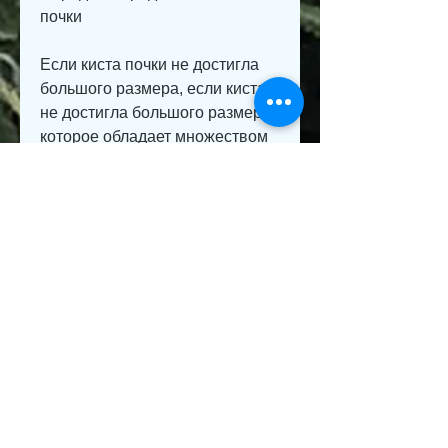
почки
Если киста почки не достигла 
большого размера, если киста 
не достигла большого размера, 
которое обладает множеством 
полезных свойств. Для лечения 
кисты почки возьмите 10 
листьев золотого уса и залейте 
1 литром кипятка. Дайте 
настояться на ночь и утром 
выпейте полстакана настоя 
натощак. Продолжайте это 
лечение в течение 14 дней.
4. Лечение дубовой корой
Дубовая кора – это еще один 