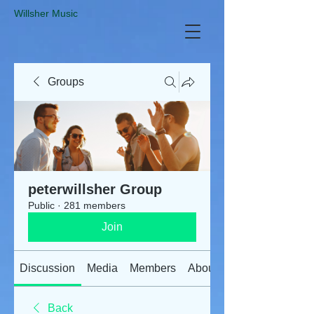
​Willsher Music
Groups
peterwillsher Group
Public
·
281 members
Join
Discussion
Media
Members
About
Back