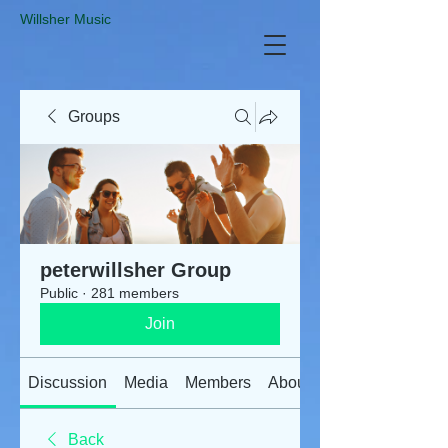
​Willsher Music
Groups
peterwillsher Group
Public
·
281 members
Join
Discussion
Media
Members
About
Back