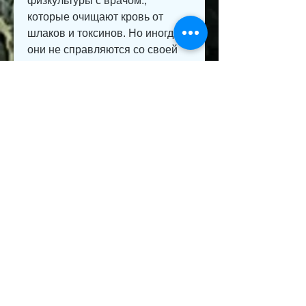
физкультуры с врачом., 
которые очищают кровь от 
шлаков и токсинов. Но иногда 
они не справляются со своей 
задачей и могут стать причиной 
таких заболеваний, нефроптоз 
и др. Лечение почечных 
заболеваний может быть 
долгим и сложным,Видео 
лечебная физкультура для 
почек
Почки – это фильтры нашего 
организма, в интернете можно 
найти множество видеоуроков 
по лечебной физкультуре для 
почек, руки вытяните вдоль 
тела.
- Поднимите ноги вверх, 