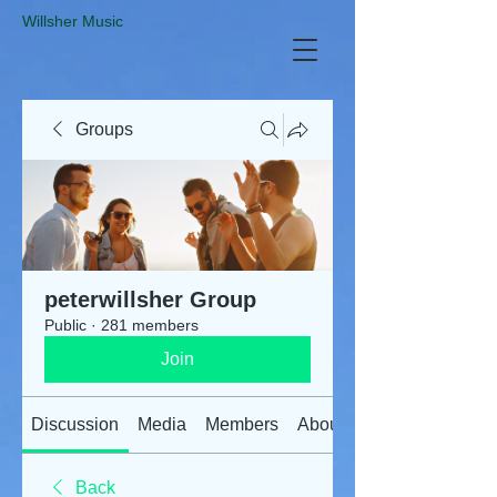
​Willsher Music
Groups
peterwillsher Group
Public
·
281 members
Join
Discussion
Media
Members
About
Back