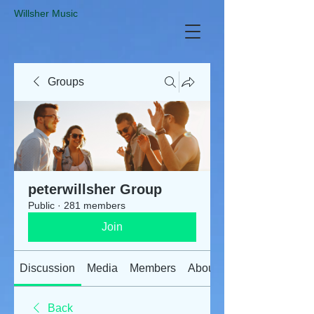
​Willsher Music
Groups
peterwillsher Group
Public
·
281 members
Join
Discussion
Media
Members
About
Back