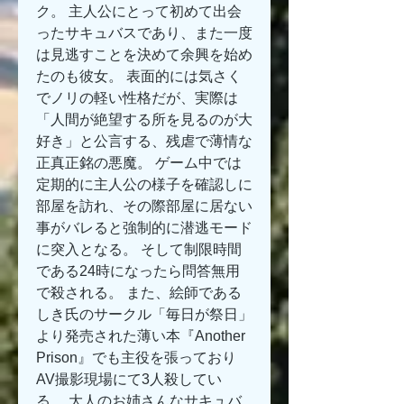
ク。 主人公にとって初めて出会
ったサキュバスであり、また一度
は見逃すことを決めて余興を始め
たのも彼女。 表面的には気さく
でノリの軽い性格だが、実際は
「人間が絶望する所を見るのが大
好き」と公言する、残虐で薄情な
正真正銘の悪魔。 ゲーム中では
定期的に主人公の様子を確認しに
部屋を訪れ、その際部屋に居ない
事がバレると強制的に潜逃モード
に突入となる。 そして制限時間
である24時になったら問答無用
で殺される。 また、絵師である
しき氏のサークル「毎日が祭日」
より発売された薄い本『Another 
Prison』でも主役を張っており
AV撮影現場にて3人殺してい
る。.大人のお姉さんなサキュバ