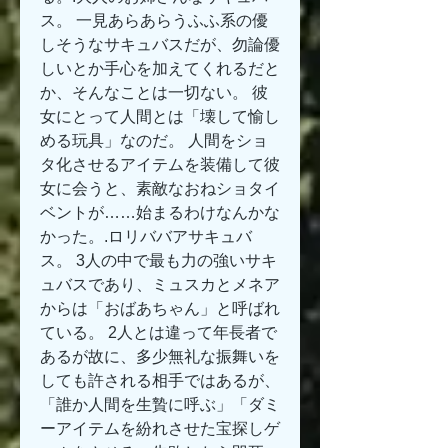
ス。 一見あらあらうふふ系の優
しそうなサキュバスだが、勿論優
しいとか手心を加えてくれるだと
か、そんなことは一切ない。 彼
女にとって人間とは「壊して愉し
める玩具」なのだ。 人間をショ
タ化させるアイテムを装備して彼
女に会うと、素敵なおねショタイ
ベントが……始まるわけなんかな
かった。.ロリババアサキュバ
ス。 3人の中で最も力の強いサキ
ュバスであり、ミュスカとメネア
からは「おばあちゃん」と呼ばれ
ている。 2人とは違って年長者で
あるが故に、多少無礼な振舞いを
しても許される相手ではあるが、 
「誰か人間を生贄に呼ぶ」「ダミ
ーアイテムを紛れさせた宝探しゲ