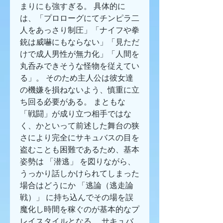
まりにも強すぎる。 具体的に
は、「プロローグにてチンピラ二
人をあっさり制圧」「ナイフや拳
銃は威嚇にもならない」「見ただ
けで成人男性が無力化」「人間を
丸呑みできそうな怪物を従えてい
る」。 そのため主人公は彼女達
の機嫌を損ねないよう、慎重に立
ち回る必要がある。 まともな
「戦闘」が成り立つ相手ではな
く、かといって前述した舞台の狭
さにより完全にサキュバスの目を
盗むことも困難であるため、基本
姿勢は 「潜逃」 を図りながら、
うっかり話しかけられてしまった
場合はどうにか 「逃論（逃走論
戦）」 に持ち込んでその場を誤
魔化し時間を稼ぐのが基本的なプ
レイスタイルとなる。.サキュバ