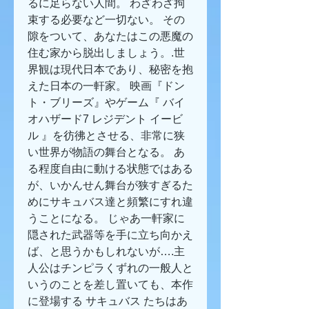
るに足らない人間。 わざわざ拘
束する必要など一切ない。 その
隙をついて、あなたはこの悪魔の
住む家から脱出しましょう。.世
界観は現代日本であり、秘密を抱
えた日本の一軒家。 映画『ドン
ト・ブリーズ』やゲーム『 バイ
オハザード7 レジデント イービ
ル 』を彷彿とさせる、非常に狭
い世界が物語の舞台となる。 あ
る程度自由に動ける状態ではある
が、いかんせん舞台が狭すぎるた
めにサキュバス達と頻繁にすれ違
うことになる。 じゃあ一軒家に
隠された武器等を手に立ち向かえ
ば、と思うかもしれないが….主
人公はチンピラくずれの一般人と
いうのことを差し置いても、本作
に登場する サキュバス たちはあ