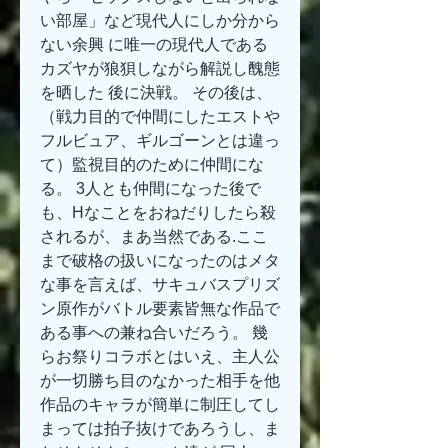
い部屋」など現代人にしか分から
ない余興 に唯一の現代人である
カズヤが狼狽しながら解説し醜態
を晒した 後に決戦。 その後は、
（戦力目的で仲間にしたエストや
フルビュア、ギルゴーンとは違っ
て）監視目的のために仲間にな
る。 3人とも仲間になった後で
も、Hなことをおねだりしたら殺
されるが、まあ当然である.ここ
まで破格の扱いになったのはメタ
な事を言えば、サキュバスプリズ
ン原作がバトル要素皆無な作品で
ある事への兼ね合いだろう。 幾
らお祭りコラボとはいえ、主人公
が一切勝ち目のなかった相手を他
作品のキャラが簡単に制圧してし
まっては拍子抜けであろうし、ま