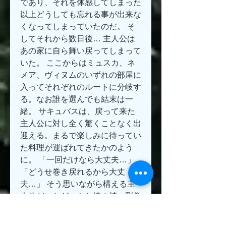
であり、それを体感してしまった
以上どうしても忘れる事が出来な
くなってしまっていたのだ。 そ
してそれから数日後… 主人公は
あの家に自ら舞い戻ってしまって
いた。 ここからはミュスカ、ネ
メア、ヴィヌムのいずれの部屋に
入ってそれぞれのルートに分岐す
る。なお誰を選んでも結末は一
緒。 サキュバスは、戻って来た
主人公に対し全く驚くことなく出
迎える。まるで楽しみに待ってい
た料理が運ばれてきたかのよう
に。 「一回だけなら大丈夫…」 
「どうせ巻き戻れるから大丈
夫…」 そう思いながら構える主
人公だったが、ふと彼の持つ彫像
に目をやったサキュバスが恐ろし
い事を言い始める。 彫像の時間