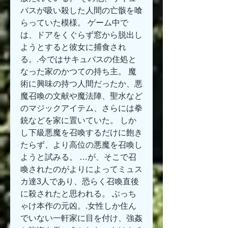
バスが吸い殺した人間の亡骸を喰
らっていた模様。 ゲーム中で
は、ドアをくぐらず窓から脱出し
ようとすると彼女に捕食され
る。.今ではサキュバスの住処と
なった家のかつての持ち主。 魔
術に興味の持つ人間だったか、悪
魔召喚の文献や魔法陣、聖水など
のマジックアイテム、さらには拳
銃などを家に置いていた。 しか
し下級悪魔を召喚するだけに飽き
たらず、より高位の悪魔を召喚し
ようと試みる。 …が、そこで召
喚されたのがよりによってミュス
カ達3人であり、恐らく召喚直後
に殺されたと思われる。 ぶっち
ゃけ本作の元凶。.女性しか住ん
でいない一軒家に目を付け、強姦