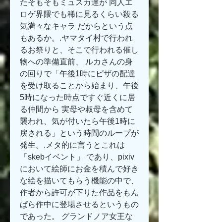
たそもそもミュスカ達が 同人エ
ロゲ界隈でも稀に見るくらい殺る
気満々なキャラ だからという点
もあるか。.ヤマタイ村で行われ
るお祭りと、そこで行われる催し
物への準備直前、 ルカさんの身
の回りで「午後1時にピザの配達
を受け取ることから始まり、午後
5時になった時点ですぐ近くに居
る仲間から 実母や叔母を含めて 
襲われ、気が付いたら午後1時に
戻される」という時間のループが
発生。.メタ的に言うとこれは 
「skebイベント」 であり、pixiv
において絵師にお金を積んで好き
な絵を描いてもらう機能の中で、
作者から許可が下りた作品をもん
ぱら作中に登場させるというもの
であった。 グランドノア女王な