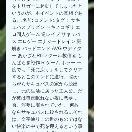
をトリガーに起動してしまったと
いうのが、本イベントの真相であ
る。.名前: コメント:.タグ： サキ
ュバスプリズン トキノコギリ エ
ロ同人ゲーム 逆レイプ サキュバ
ス エロゲー エナジードレイン 謎
解き バッドエンド AVG ウディタ
ー あかざわRED クール教信者 も
んぱら参戦作 R ゲーム ホラー.一
度でも「死に戻り」をしてクリア
するとこのエンドに進行。 命か
らがらサキュバスの家から脱出
し、元の生活に戻った主人公。だ
が彼は毎夜眠れない夜に悪夢…
否、淫夢に魘されていた。 何故
ならサキュバスに殺される…それ
は、文字通りこの世のものではな
い快楽の中で死を迎えるという事