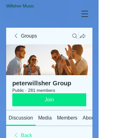
​Willsher Music
Groups
peterwillsher Group
Public
·
281 members
Join
Discussion
Media
Members
About
Back