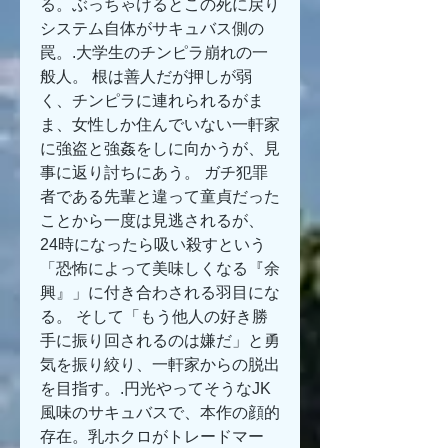
る。ぶっちゃけるとこの死に戻り
システム自体がサキュバス側の
罠。.大学生のチンピラ崩れの一
般人。 根は善人だが押しが弱
く、チンピラに連れられるがま
ま、女性しか住んでいない一軒家
に強盗と強姦をしに向かうが、見
事に返り討ちにあう。 ガチ犯罪
者である先輩と違って童貞だった
ことから一度は見逃されるが、
24時になったら吸い殺すという
「恐怖によって美味しくなる『余
興』」に付き合わされる羽目にな
る。 そして「もう他人の好き勝
手に振り回されるのは嫌だ」と勇
気を振り絞り、一軒家からの脱出
を目指す。.円光やってそうなJK
風味のサキュバスで、本作の顔的
存在。乳ホクロがトレードマー