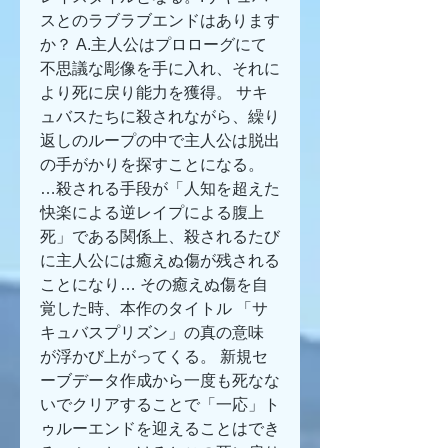
スとのラブラブエンドはあります
か？ A.主人公はプロローグにて
不思議な彫像を手に入れ、それに
より死に戻り能力を獲得。 サキ
ュバスたちに殺されながら、繰り
返しのループの中で主人公は脱出
の手がかりを探すことになる。 
…殺される手段が「人知を超えた
快楽による逆レイプによる腹上
死」である関係上、殺されるたび
に主人公には癒えぬ傷が残される
ことになり… その癒えぬ傷を自
覚した時、本作のタイトル 「サ
キュバスプリズン」の真の意味 
が浮かび上がってくる。 新規セ
ーブデータ作成から一度も死なな
いでクリアすることで「一応」ト
ゥルーエンドを迎えることはでき