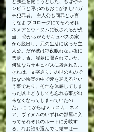
と強盗を働こうとした、もはやチ
ンピラと呼ぶのもおこがましいガ
チ犯罪者。 主人公も同罪とか言
うなよ プロローグにてそれぞれ
ネメアとヴィヌムに殺されるが残
当。.命からがらサキュバスの家
から脱出し、元の生活に戻った主
人公。だが彼は毎夜眠れない夜に
悪夢…否、淫夢に魘されていた。 
何故ならサキュバスに殺される…
それは、文字通りこの世のもので
はない快楽の中で死を迎えるとい
う事であり、それを体感してしま
った以上どうしても忘れる事が出
来なくなってしまっていたの
だ。.ここからはミュスカ、ネメ
ア、ヴィヌムのいずれの部屋に入
ってそれぞれのルートに分岐す
る。なお誰を選んでも結末は一