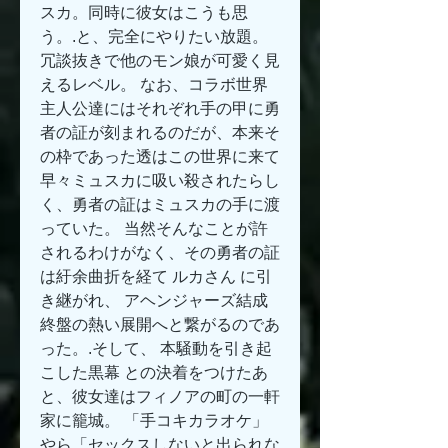
スカ。同時に彼女はこうも思
う。.と、完全にやりたい放題。
冗談抜きで他のモン娘が可愛く見
えるレベル。 なお、コラボ世界
主人公達にはそれぞれ手の甲に勇
者の証が刻まれるのだが、本来そ
の枠であった透はこの世界に来て
早々ミュスカに吸い殺されたらし
く、勇者の証はミュスカの手に渡
っていた。 当然そんなことが許
されるわけがなく、その勇者の証
は紆余曲折を経て ルカさん に引
き継がれ、 アヘンジャーズ結成 
終盤の熱い展開へと繋がるのであ
った。.そして、 本騒動を引き起
こした黒幕 との決着をつけたあ
と、彼女達はフィノアの町の一軒
家に籠城。 「手コキカラオケ」
やら「セックスしないと出られな