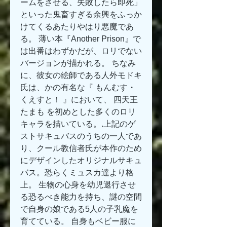
ームをさせる、失敗したら即死」
といった鬼畜すぎる余興をふっか
けてくるあたりやはり悪魔であ
る。 薄い本『Another Prison』で
は出番はわずかだが、ロリでない
バージョンが描かれる。 ちなみ
に、彼女の絵師である人外モドキ
氏は、かの有名な『 もんむす・
くえすと！ 』において、 四天王
たまも を初めとした多くのロリ
キャラを描いている。.上記のゲ
ストサキュバスのうちの一人であ
り、クール教信者氏が本作のため
にデザインしたオリジナルサキュ
バス。恐らくミュスカ達より格
上。 生物の心身を幼児退行させ
る恐るべき能力を持ち、謎の空間
で自身の娘である5人の子乳魔を
育てている。 自身もベビー服に