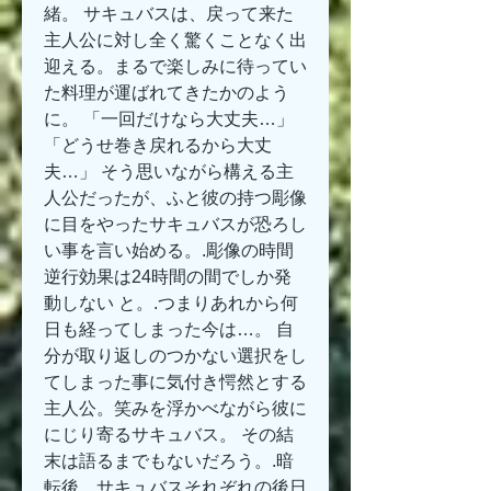
緒。 サキュバスは、戻って来た
主人公に対し全く驚くことなく出
迎える。まるで楽しみに待ってい
た料理が運ばれてきたかのよう
に。 「一回だけなら大丈夫…」 
「どうせ巻き戻れるから大丈
夫…」 そう思いながら構える主
人公だったが、ふと彼の持つ彫像
に目をやったサキュバスが恐ろし
い事を言い始める。.彫像の時間
逆行効果は24時間の間でしか発
動しない と。.つまりあれから何
日も経ってしまった今は…。 自
分が取り返しのつかない選択をし
てしまった事に気付き愕然とする
主人公。笑みを浮かべながら彼に
にじり寄るサキュバス。 その結
末は語るまでもないだろう。.暗
転後、サキュバスそれぞれの後日