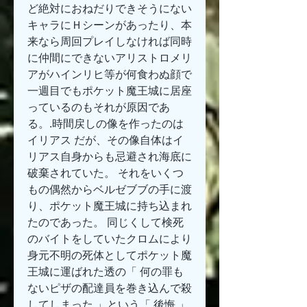
ど絶対におねだりできそうにない
キャラにＨシーンがあったり、本
来なら周回プレイしなければ同時
に仲間にできないアリストロメリ
アがハインリヒ等が何食わぬ顔で
一週目でもポケット魔王城に居座
っているのもそれが原因であ
る。.時間戻しの像を作ったのは 
イリアス だが、その像自体はイ
リアス自身からも忌避され海底に
破棄されていた。 それをいくつ
もの偶然からベルゼブブの手に渡
り、ポケット魔王城に持ち込まれ
たのであった。 同じくして検死
のバイトをしていたクロムにより
身元不明の死体としてポケット魔
王城に運ばれた透の「 何の罪も
ないピザの配達員を巻き込んで殺
してしまった 」という「 後悔 」