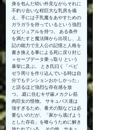
身を包んだ幼い外見ながらそれに
不釣り合いな程巨大な乳房を備
え、手には子乳魔をあやすための
ガラガラを持っているという強烈
なビジュアルを持つ。 ある条件
を満たすと魔法陣から出現し、上
記の能力で主人公の記憶と人格を
書き換える事による死に戻り封じ 
＝セーブデータ乗っ取り という
暴挙に及ぶ。 とき氏曰く「ベビ
ゼラ周りを作り込んでいる時は自
分でもテンションおかしかった」
と語るほど強烈な存在感を放
つ。.庭に住むキザ歯メカクレ筋
肉巨女の怪物。 サキュバス達は
強すぎるため、番犬の類などは必
要ないのだが、「家から逃げよう
とした存在」を喰らうために解き
放たれている。 その他、サキュ