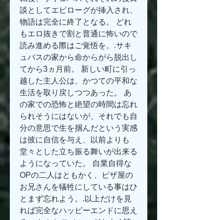
談としてエピローグが挿入され、
物語は完全に終了となる。 どれ
もエロ抜きで割と普通に怖いので
読み進める際はご覚悟を。.サキ
ュバスの家から命からがら脱出し
てから3ヵ月前。 新しい町に引っ
越した主人公は、かつての平和な
生活を取り戻しつつあった。 あ
の家での恐怖と絶望の時間は忘れ
られそうにはないが、それでも自
分の意思で生を掴んだという実感
は彼に自信を与え、以前よりも
堂々とした立ち振る舞いが出来る
ようになっていた。 自業自得な
OPの二人はともかく、ピザ屋の
お兄さんを犠牲にしている事はひ
とまず忘れよう。.以上だけを見
れば完全なハッピーエンドに思え