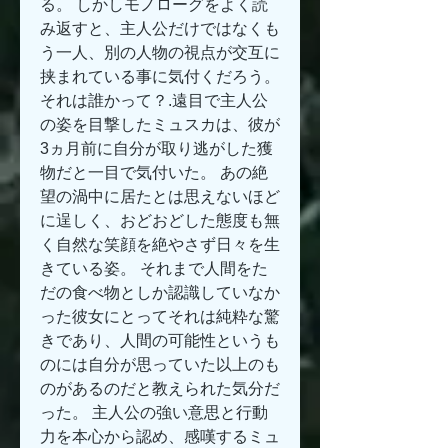
る。 しかしモノローグをよく読
み返すと、主人公だけではなくも
う一人、別の人物の視点が交互に
挟まれている事に気付くだろう。 
それは誰かって？.遠目で主人公
の姿を目撃したミュスカは、彼が
3ヵ月前に自分が取り逃がした獲
物だと一目で気付いた。 あの絶
望の渦中に居たとは思えないほど
に逞しく、おどおどした態度も無
く自然な笑顔を絶やさず日々を生
きている姿。 それまで人間をた
だの食べ物としか認識していなか
った彼女にとってそれは純粋な驚
きであり、人間の可能性というも
のには自分が思っていた以上のも
のがあるのだと教えられた気分だ
った。 主人公の強い意思と行動
力を本心から認め、感嘆するミュ