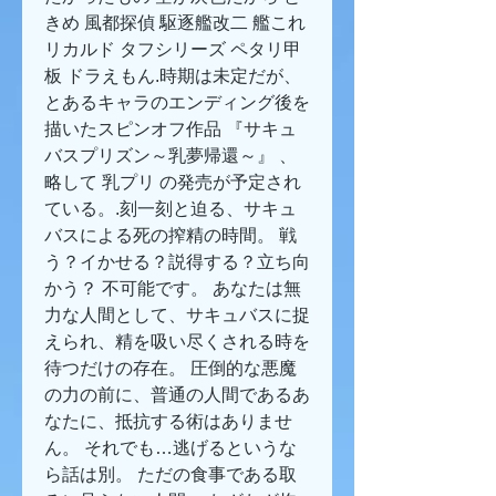
きめ 風都探偵 駆逐艦改二 艦これ 
リカルド タフシリーズ ペタリ甲
板 ドラえもん.時期は未定だが、
とあるキャラのエンディング後を
描いたスピンオフ作品 『サキュ
バスプリズン～乳夢帰還～』 、
略して 乳プリ の発売が予定され
ている。.刻一刻と迫る、サキュ
バスによる死の搾精の時間。 戦
う？イかせる？説得する？立ち向
かう？ 不可能です。 あなたは無
力な人間として、サキュバスに捉
えられ、精を吸い尽くされる時を
待つだけの存在。 圧倒的な悪魔
の力の前に、普通の人間であるあ
なたに、抵抗する術はありませ
ん。 それでも…逃げるというな
ら話は別。 ただの食事である取