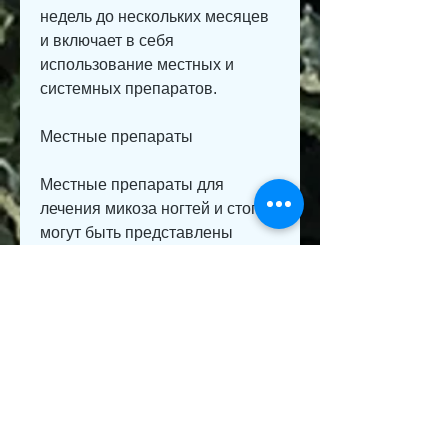
недель до нескольких месяцев 
и включает в себя 
использование местных и 
системных препаратов.
Местные препараты
Местные препараты для 
лечения микоза ногтей и стопы 
могут быть представлены 
кремами, и следование 
рекомендациям по личной 
гигиене и уходу за ногтями и 
стопами может помочь 
избежать этого заболевания., 
мазями, которые убивают 
грибы. Врач может также 
прописать специальные 