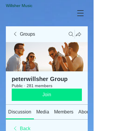
​Willsher Music
Groups
peterwillsher Group
Public
·
281 members
Join
Discussion
Media
Members
About
Back