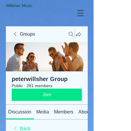
​Willsher Music
Groups
peterwillsher Group
Public
·
281 members
Join
Discussion
Media
Members
About
Back