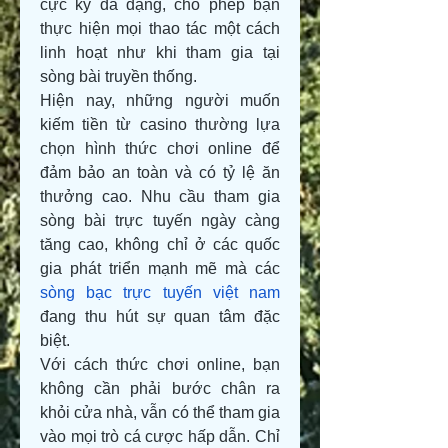
cực kỳ đa dạng, cho phép bạn 
thực hiện mọi thao tác một cách 
linh hoạt như khi tham gia tại 
sòng bài truyền thống.
Hiện nay, những người muốn 
kiếm tiền từ casino thường lựa 
chọn hình thức chơi online để 
đảm bảo an toàn và có tỷ lệ ăn 
thưởng cao. Nhu cầu tham gia 
sòng bài trực tuyến ngày càng 
tăng cao, không chỉ ở các quốc 
gia phát triển mạnh mẽ mà các 
sòng bạc trực tuyến việt nam
đang thu hút sự quan tâm đặc 
biệt.
Với cách thức chơi online, bạn 
không cần phải bước chân ra 
khỏi cửa nhà, vẫn có thể tham gia 
vào mọi trò cá cược hấp dẫn. Chỉ 