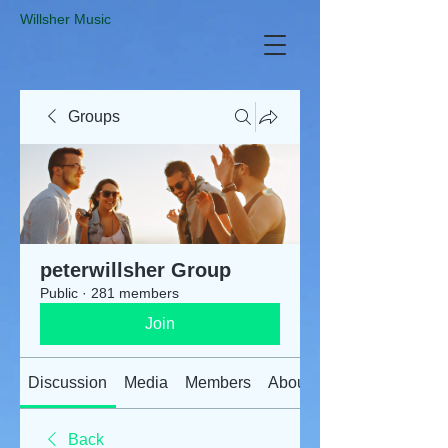
​Willsher Music
Groups
peterwillsher Group
Public
·
281 members
Join
Discussion
Media
Members
About
Back