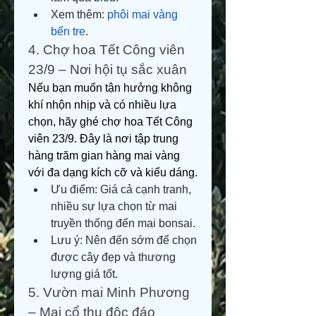
Xem thêm: 
phôi mai vàng 
bến tre
.
4. Chợ hoa Tết Công viên 
23/9 – Nơi hội tụ sắc xuân
Nếu bạn muốn tận hưởng không 
khí nhộn nhịp và có nhiều lựa 
chọn, hãy ghé chợ hoa Tết Công 
viên 23/9. Đây là nơi tập trung 
hàng trăm gian hàng mai vàng 
với đa dạng kích cỡ và kiểu dáng.
Ưu điểm: Giá cả cạnh tranh, 
nhiều sự lựa chọn từ mai 
truyền thống đến mai bonsai.
Lưu ý: Nên đến sớm để chọn 
được cây đẹp và thương 
lượng giá tốt.
5. Vườn mai Minh Phương 
– Mai cổ thụ độc đáo