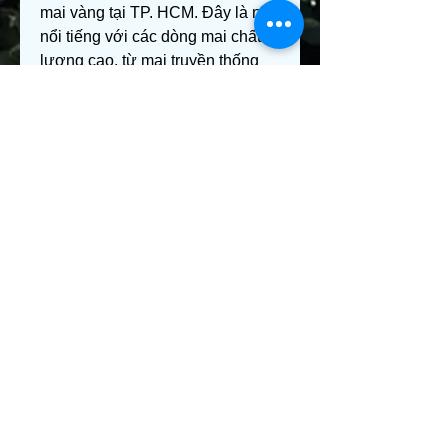
mai vàng tại TP. HCM. Đây là nơi 
nổi tiếng với các dòng mai chất 
lượng cao, từ mai truyền thống 
đến mai ghép hiện đại.
Ưu thế: Giá cả đa dạng, phù 
hợp từ người mua lẻ đến các 
nhà sưu tập.
Đặc biệt: Người mua còn có 
thể tham quan vườn và học 
hỏi cách chăm sóc mai trực 
tiếp từ các nghệ nhân.
Kết luận
Dù bạn đang tìm kiếm mai vàng 
để trưng Tết hay để thuê, TP. 
HCM luôn có những địa chỉ uy tín 
và chất lượng để đáp ứng nhu 
cầu của bạn. Hãy dành thời gian 
ghé thăm và chọn cho mình cây 