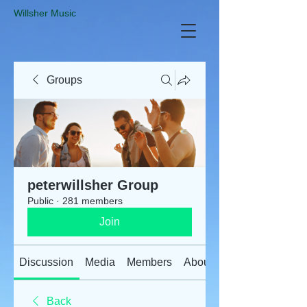
​Willsher Music
Groups
peterwillsher Group
Public
·
281 members
Join
Discussion
Media
Members
About
Back