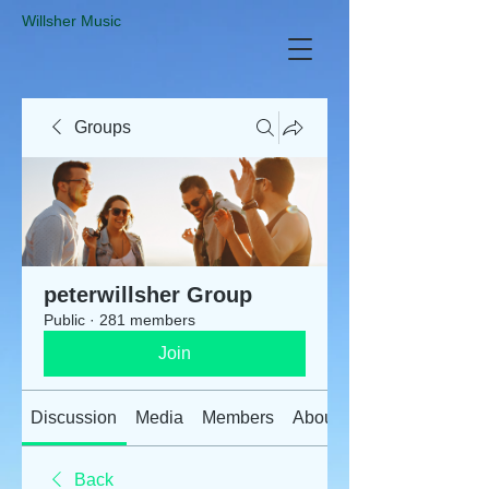
​Willsher Music
Groups
peterwillsher Group
Public
·
281 members
Join
Discussion
Media
Members
About
Back