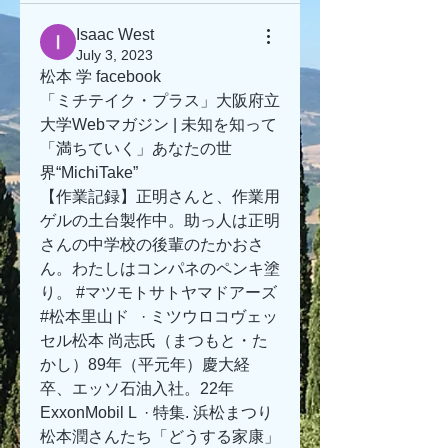
Isaac West
July 3, 2023
松本 学 facebook
「ミチテイク・プラス」大阪府立
大学Webマガジン | 未知を知って
「満ちていく」あなたの世
界“MichiTake”
【作業記録】正明さんと、作業用
ゲルの土台製作中。助っ人は正明
さんの中学校の後輩のたかおさ
ん。わたしはコンパネのペンキ塗
り。 #マツモトサトヤマドアーズ 
#松本里山ド   · ミツウロコヴェッ
セル松本 尚志氏（まつもと・た
かし）89年（平元年）慶大経
卒、エッソ石油入社。22年
ExxonMobil L  · 特集. 浜松まつり 
松本潤さんたち「どうする家康」