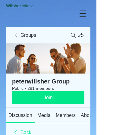
​Willsher Music
Groups
peterwillsher Group
Public
·
281 members
Join
Discussion
Media
Members
About
Back