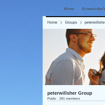
Home
Events/what'
Home
Groups
peterwillsh
peterwillsher Group
Public
·
281 members