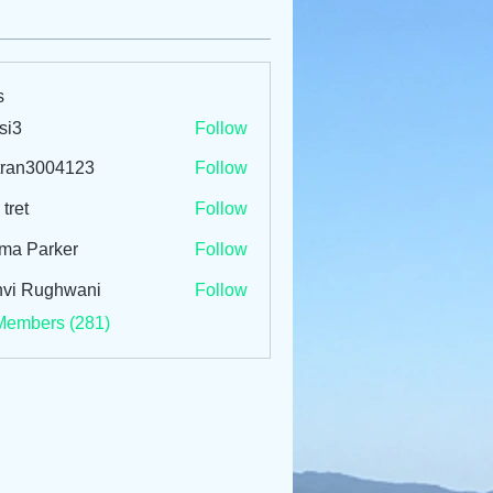
s
si3
Follow
tran3004123
Follow
3004123
 tret
Follow
ma Parker
Follow
vi Rughwani
Follow
Members (281)