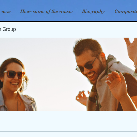
s new
Hear some of the music
Biography
Composit
er Group