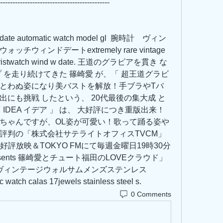
--------------------------------------------
ph date automatic watch model gl  腕時計　ヴィン
ィンドデートextremely rare vintage 
h wristwatch wind w date. 王道のグラビアを貫き な
 を走り続けてきた 篠崎愛 が、「 超王道グラビ
糸まとわぬ姿になり美バストを解放！手ブラやTバ
にも挑戦 したという、 20代最後の集大成 と
 IDEA イデア 」 は、 大好評につき重版出来！
愛 ちゃんですが、OL姿が可愛い！歌って踊る姿や
評判の「株式会社サテライトオフィスTVCM」
評放映＆TOKYO FMにて毎週金曜日19時30分
sents 篠崎愛とチュート福田のLOVEクラウド」
　ヴィンテージウォルサムメンズステンレス
 watch calas 17jewels stainless steel s.
0 Comments