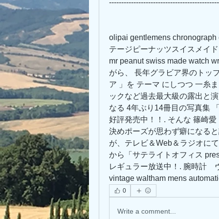
---------------------------------------------
olipai gentlemens chronogra
テージピーナッツスイスメイドウォッチウ
mr peanut swiss made watc
がら、 長年グラビア界のトップ
ア 」を テーマ にしつつ 一
ックなど過去最大級の露出と演出
なる 4年ぶり14冊目の写真集 「
好評発売中！！. そんな 篠崎
決めポーズが思わず癖になると
が、テレビ＆Web＆ラジオにて好
から「サテライトオフィス pre
レギュラー放送中！. 腕時計
vintage waltham mens automatic
0
Write a comment...