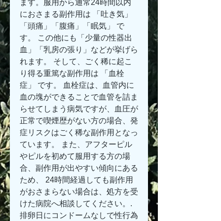
ます。服用から通常24時間以内
におさまる副作用は 「吐き気」
「頭痛」「腹痛」「眠気」 で
す。 この他にも「少量の性器出
血」「乳房の張り」などが挙げら
れます。 そして、ごく稀に起こ
り得る重篤な副作用は 「血栓
症」 です。 血栓症は、血管内に
血の塊ができることで血管を詰ま
らせてしまう病気ですが、血圧が
正常で喫煙歴がない方の場合、発
症リスクはごく稀な副作用となっ
ています。 また、アフターピル
やピルを初めて服用する方の場
合、副作用が出やすい傾向にある
ため、 24時間経過しても副作用
がおさまらない場合は、処方を受
けた病院へ相談してください。. 
排卵日にコンドームなしで性行為