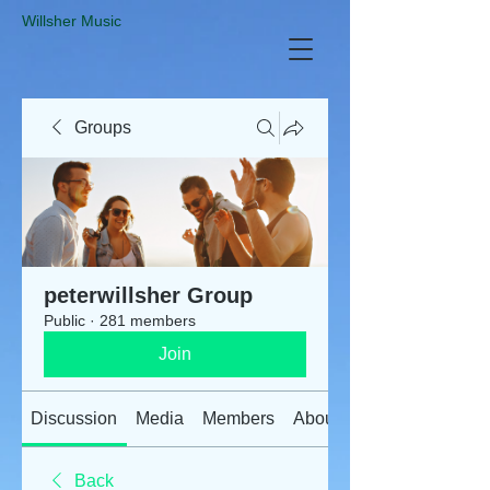
​Willsher Music
Groups
peterwillsher Group
Public
·
281 members
Join
Discussion
Media
Members
About
Back