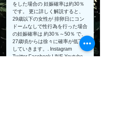
をした場合の 妊娠確率は約30％ 
です。 更に詳しく解説すると、
29歳以下の女性が 排卵日にコン
ドームなしで性行為を行った場合
の妊娠確率は 約30％～50％ で、
27歳頃からは徐々に確率が低下
していきます。. Instagram 
Twitter Facebook LINE Youtube. 
日常的にできる妊娠を防ぐ方法と
しては「コンドームとピルの併
用」が最も効果的といえるでしょ
う。 ピルの服用が難しい場合
は、コンドームを正しい装着法で
装着することや、排卵日に行為を
行わないなども妊娠対策になりま
す。. Skip to content Close Menu 
Type.
0
0