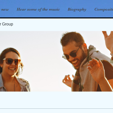
s new
Hear some of the music
Biography
Composit
er Group