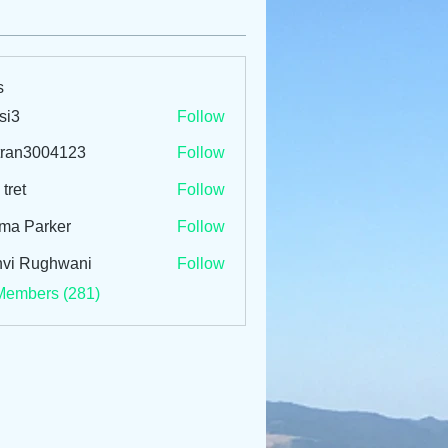
s
si3
Follow
tran3004123
Follow
3004123
 tret
Follow
ma Parker
Follow
vi Rughwani
Follow
Members (281)