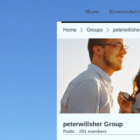
Home
Events/what'
Home
Groups
peterwillsh
peterwillsher Group
Public
·
281 members