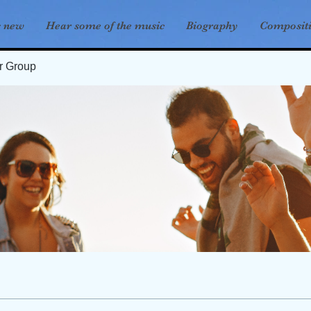
s new
Hear some of the music
Biography
Composit
er Group