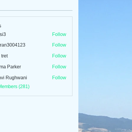
s
si3
Follow
tran3004123
Follow
3004123
 tret
Follow
ma Parker
Follow
vi Rughwani
Follow
Members (281)