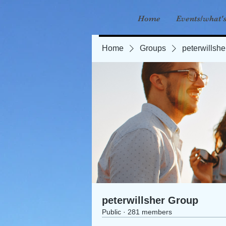
Home
Events/what'
Home
Groups
peterwillsh
peterwillsher Group
Public
·
281 members