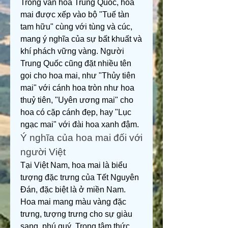
Trong văn hóa Trung Quốc, hoa 
mai được xếp vào bộ "Tuế tàn 
tam hữu" cùng với tùng và cúc, 
mang ý nghĩa của sự bất khuất và 
khí phách vững vàng. Người 
Trung Quốc cũng đặt nhiều tên 
gọi cho hoa mai, như "Thủy tiên 
mai" với cánh hoa tròn như hoa 
thuỷ tiên, "Uyên ương mai" cho 
hoa có cặp cánh đẹp, hay "Lục 
ngạc mai" với đài hoa xanh đậm.
Ý nghĩa của hoa mai đối với 
người Việt
Tại Việt Nam, hoa mai là biểu 
tượng đặc trưng của Tết Nguyên 
Đán, đặc biệt là ở miền Nam. 
Hoa mai mang màu vàng đặc 
trưng, tượng trưng cho sự giàu 
sang, phú quý. Trong tâm thức 