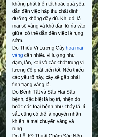
không phát triển tốt hoặc quá yếu, 
dẫn đến việc hấp thu chất dinh 
dưỡng không đầy đủ. Khi đó, lá 
mai sẽ vàng và khô dần từ rìa vào 
giữa, có thể dẫn đến việc lá rụng 
sớm.
Do Thiếu Vi Lượng Cây 
hoa mai 
vàng
 cần nhiều vi lượng như 
đạm, lân, kali và các chất trung vi 
lượng để phát triển tốt. Nếu thiếu 
các yếu tố này, cây sẽ gặp phải 
tình trạng vàng lá.
Do Bệnh Tật và Sâu Hại Sâu 
bệnh, đặc biệt là bọ trĩ, nhện đỏ 
hoặc các loại bệnh như cháy lá, rỉ 
sắt, cũng có thể là nguyên nhân 
khiến lá mai chuyển vàng và 
rụng.
Do Lỗi Kỹ Thuật Chăm Sóc Nếu 