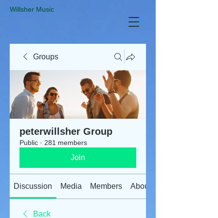
​Willsher Music
Groups
peterwillsher Group
Public
·
281 members
Join
Discussion
Media
Members
About
Back