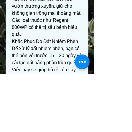
vườn thường xuyên, giữ cho 
không gian trồng mai thoáng mát. 
Các loại thuốc như Regent 
800WP có thể trị sâu bệnh hiệu 
quả.
Khắc Phục Do Đất Nhiễm Phèn 
Để xử lý đất nhiễm phèn, bạn có 
thể bón vôi trước 15 – 20 ngày và 
cải tạo đất bằng phân trùn quế. 
Việc này sẽ giúp bộ rễ của cây 
mai phát triển tốt hơn và giúp cây 
thoát khỏi tình trạng nhiễm phèn.
====>> Xem thêm: Tìm hiểu thêm 
về 
hình ảnh cây mai vàng
Lời Kết
Cây mai vàng luôn là niềm tự hào 
của mỗi gia đình vào dịp Tết. Để 
có một cây mai đẹp và khỏe 