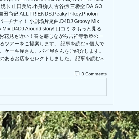
罗妮卡 山田美铃.小舟柳人 古谷彻 三桥空 DAIGO 
ALL FRIENDS.Peaky P-key.Photon 
ちみくパーチナィ！ 小剧场片尾曲.D4DJ Groovy Mix 
 Mix.D4DJ Around story! 口コミ をもっと見る 
ね。お花見も近い！春を感じながら吉祥寺散策の一
るツアーをご提案します。 記事を読む».個人で
、ケーキ屋さん、パイ屋さんをご紹介します。
のあるお店をセレクトしました。 記事を読む».
0 Comments