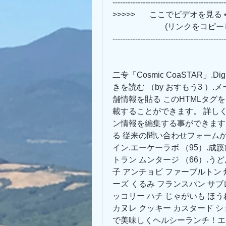
---------------------------------------------
>>>>>       ここでビデオを見る ➡➡➡ 
                 
---------------------------------------------
二专「Cosmic CoaSTAR」.Dig D
きを読む （by おすもう3 ）
舗情報を貼る このHTMLタ
載することができます。 詳しく
ン情報を編集する事ができます
る 従来の問い合わせフォーム
イン.エーケーラボ （95）.成
トラン ムンタージ （66）.う
子 アンチョビ ファーブルトン 
ーズ くるみ フランスパン サブ
ッコリー ハチ じゃがいも ほう
カヌレ クッキー カスタード シ
で美味しくヘルシーランチ！エ