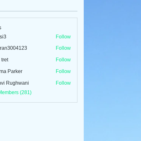
s
si3
Follow
tran3004123
Follow
3004123
 tret
Follow
ma Parker
Follow
vi Rughwani
Follow
Members (281)