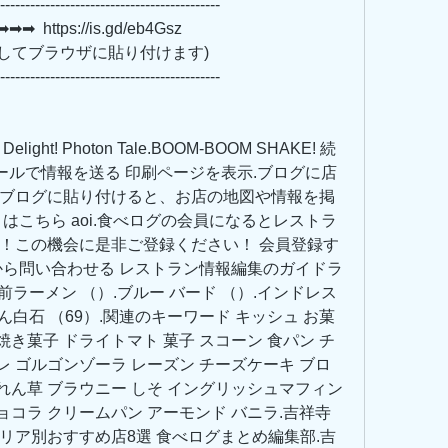
--------------------------------------------
 https://is.gd/eb4Gsz   
         (リンクをコピーしてブラウザに貼り付けます)
--------------------------------------------
elight! Photon Tale.BOOM-BOOM SHAKE! 続
.メールで情報を送る 印刷ページを表示.ブログに店
グをブログに貼り付けると、お店の地図や情報を掲
はこちら aoi.食べログの会員になるとレストラ
！この機会に是非ご登録ください！ 会員登録す
から問い合わせる レストラン情報編集のガイドラ
蹊前ラーメン （）.ブルー バード （）.インドレス
どん白石 （69）.関連のキーワード キッシュ お菓
焼き菓子 ドライトマト 菓子 スコーン 食パン チ
レ ゴルゴンゾーラ レーズン チーズケーキ ブロ
れん草 ブラウニー しそ イングリッシュマフィン 
ョコラ クリームパン アーモンド バニラ.吉祥寺
リア別おすすめ店8選 食べログまとめ編集部.吉