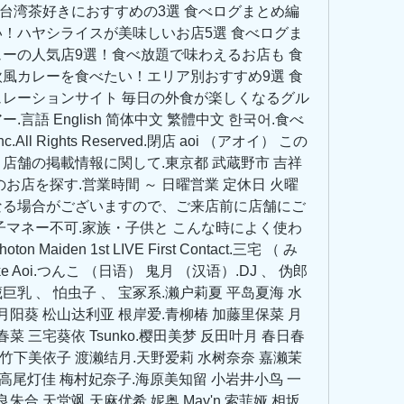
台湾茶好きにおすすめの3選 食べログまとめ編
い！ハヤシライスが美味しいお店5選 食べログま
ューの人気店9選！食べ放題で味わえるお店も 食
欧風カレーを食べたい！エリア別おすすめ9選 食
ュレーションサイト 毎日の外食が楽しくなるグル
言語 English 简体中文 繁體中文 한국어.食べ
 Inc.All Rights Reserved.閉店 aoi （アオイ） この
店舗の掲載情報に関して.東京都 武蔵野市 吉祥
お店を探す.営業時間 ～ 日曜営業 定休日 火曜
なる場合がございますので、ご来店前に店舗にご
子マネー不可.家族・子供と こんな時によく使わ
Maiden 1st LIVE First Contact.三宅 （ み
ke Aoi.つんこ （日语） 鬼月 （汉语）.DJ 、 伪郎 
藏巨乳 、 怕虫子 、 宝冢系.濑户莉夏 平岛夏海 水
月阳葵 松山达利亚 根岸爱.青柳椿 加藤里保菜 月
菜 三宅葵依 Tsunko.樱田美梦 反田叶月 春日春
 竹下美依子 渡濑结月.天野爱莉 水树奈奈 嘉濑茉
ll 高尾灯佳 梅村妃奈子.海原美知留 小岩井小鸟 一
朱合 天堂飒 天麻优希.妮奥 May'n 索菲娅 相坂