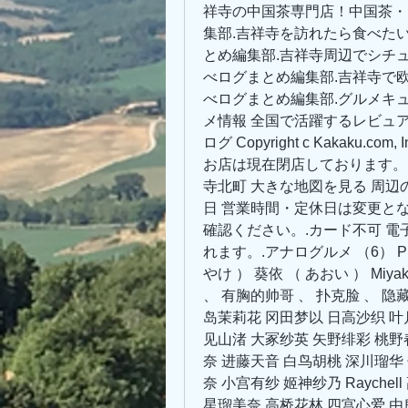
祥寺の中国茶専門店！中国茶・
集部.吉祥寺を訪れたら食べた
とめ編集部.吉祥寺周辺でシチ
べログまとめ編集部.吉祥寺で
べログまとめ編集部.グルメキ
メ情報 全国で活躍するレビュアー.
ログ Copyright c Kakaku.com,
お店は現在閉店しております。 
寺北町 大きな地図を見る 周辺の
日 営業時間・定休日は変更と
確認ください。.カード不可 電
れます。.アナログルメ （6） Photon 
やけ ） 葵依 （ あおい ） Miya
、 有胸的帅哥 、 扑克脸 、 隐
岛茉莉花 冈田梦以 日高沙织 叶
见山渚 大冢纱英 矢野绯彩 桃野春
奈 进藤天音 白鸟胡桃 深川瑠华
奈 小宫有纱 姬神纱乃 Rayche
星瑠美奈 高桥花林 四宫心爱 由良