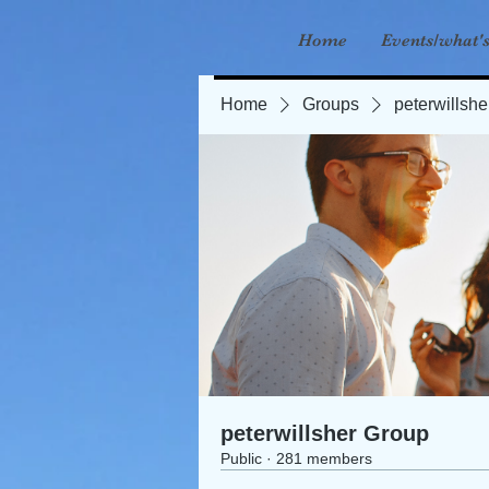
Home
Events/what'
Home
Groups
peterwillsh
peterwillsher Group
Public
·
281 members