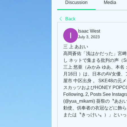
Discussion
Media
Back
Isaac West
July 3, 2023
三 上 あおい
高岡蒼佑「浅はかだった」宮﨑
し ネットで集まる批判の声（Smar
三上 悠亜（みかみ ゆあ、本名
月16日 ）は、日本のAV女優、ア
屋市 中区出身 。 SKE48の元
スカッツおよびHONEY POPCORNメ
Following, 2, Posts See Insta
(@yua_mikami) 葵祭の
勅使、供奉者の衣冠などに飾ら
または〝きっけい〟）」といっ