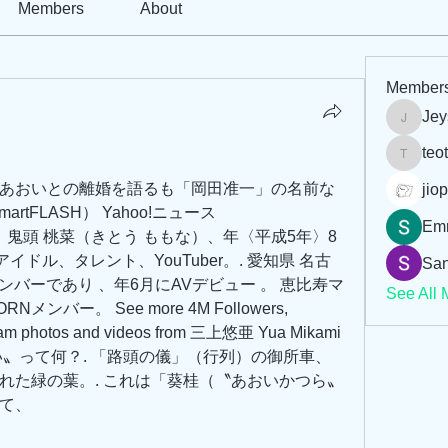
Members
About
Member
Jey
Jeysi3
teo
teotran
あおいとの離婚を語るも「岡田准一」の名前な
jiop
tFLASH） Yahoo!ニュース
Em
：鬼頭 桃菜（きとう ももな）、年〈平成5年〉8
イドル、タレント、YouTuber。. 愛知県 名古
San
メンバーであり 、年6月にAVデビュー 。 恵比寿マ
See All 
ンバー。 See more 4M Followers, 
gram photos and videos from 三上悠亜 Yua Mikami 
〝あおい〟って何？. 「路頭の儀」（行列）の御所車、
れた緑の葉。. これは「葵桂（〝あおいかつら〟
て、 