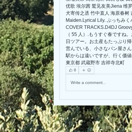
优歌 埃尔茜 鹫见友美Jiena 维
犬寄传之丞 竹中直人 海原春树 吉田尚记.
Maiden.Lyrical Lily. ぷっ
COVER TRACKS.D4DJ Groovy
（ 55 人）.もうすぐ春です
日ツアー。お土産もたっぷり帰
営んでいる、小さなパン屋さん
駅からは遠いですが、行く価値
東京都 武蔵野市 吉祥寺北町 
0
Write a comment...