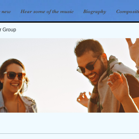
s new
Hear some of the music
Biography
Composit
er Group