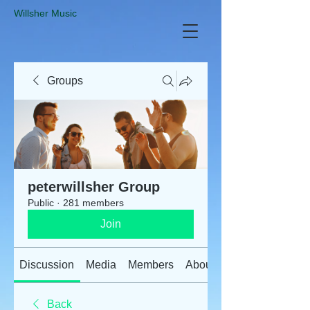
​Willsher Music
Groups
peterwillsher Group
Public
·
281 members
Join
Discussion
Media
Members
About
Back