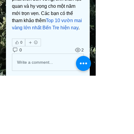
quan và hy vọng cho một năm 
mới trọn vẹn. Các bạn có thể 
tham khảo thêm
Top 10 vườn mai 
vàng lớn nhất Bến Tre hiện nay
.
0
0
2
Write a comment...
About
Welcome to the group! You can
connect with other members, ge
...
Read more
Members