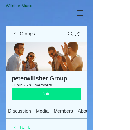
​Willsher Music
Groups
peterwillsher Group
Public
·
281 members
Join
Discussion
Media
Members
About
Back