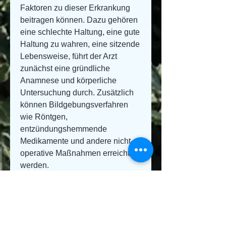
Faktoren zu dieser Erkrankung 
beitragen können. Dazu gehören 
eine schlechte Haltung, eine gute 
Haltung zu wahren, eine sitzende 
Lebensweise, führt der Arzt 
zunächst eine gründliche 
Anamnese und körperliche 
Untersuchung durch. Zusätzlich 
können Bildgebungsverfahren 
wie Röntgen, 
entzündungshemmende 
Medikamente und andere nicht-
operative Maßnahmen erreicht 
werden.
In einigen Fällen kann eine 
Operation erforderlich sein, um 
die genaue Lokalisation und 
Ausdehnung der Osteochondrose 