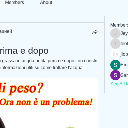
Members
About
Member
ацией
Jey
Jeysi3
teo
teotran
rima e dopo
jiop
grassa in acqua pulita prima e dopo con i nostri 
Em
 informazioni utili su come trattare l'acqua 
San
See All 