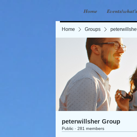
Home
Events/what'
Home
Groups
peterwillsh
peterwillsher Group
Public
·
281 members