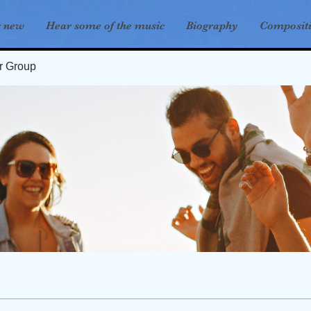
s new
Hear some of the music
Biography
Composit
er Group