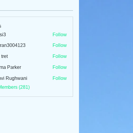
s
si3
Follow
tran3004123
Follow
3004123
 tret
Follow
ma Parker
Follow
vi Rughwani
Follow
Members (281)