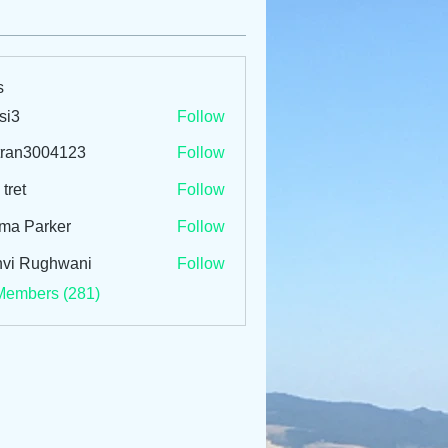
s
si3
Follow
tran3004123
Follow
3004123
 tret
Follow
ma Parker
Follow
vi Rughwani
Follow
Members (281)