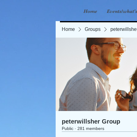
Home
Events/what'
Home
Groups
peterwillsh
peterwillsher Group
Public
·
281 members