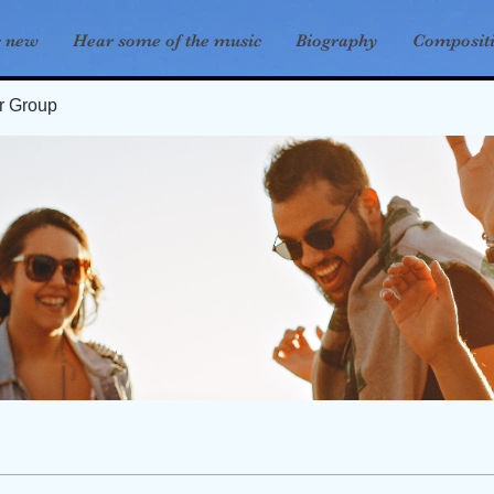
s new
Hear some of the music
Biography
Composit
er Group