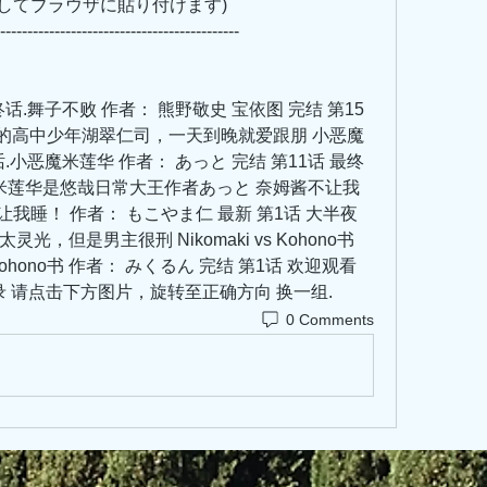
         (リンクをコピーしてブラウザに貼り付けます)
--------------------------------------------
终话.舞子不败 作者： 熊野敬史 宝依图 完结 第15
门的高中少年湖翠仁司，一天到晚就爱跟朋 小恶魔
话.小恶魔米莲华 作者： あっと 完结 第11话 最终
魔米莲华是悠哉日常大王作者あっと 奈姆酱不让我
不让我睡！ 作者： もこやま仁 最新 第1话 大半夜
但是男主很刑 Nikomaki vs Kohono书 
vs Kohono书 作者： みくるん 完结 第1话 欢迎观看
漫画.登录 请点击下方图片，旋转至正确方向 换一组.
0 Comments