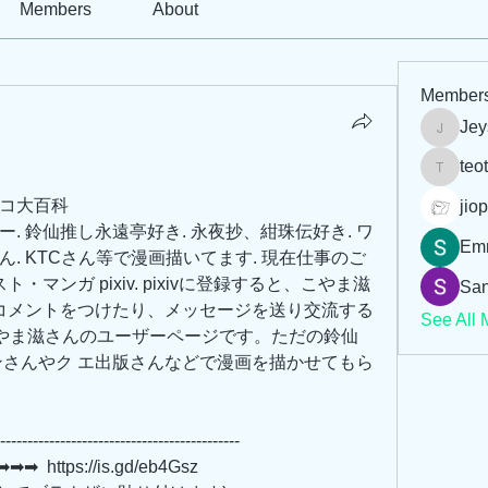
Members
About
Member
Jey
Jeysi3
teo
teotran
ニコ大百科
jiop
ー. 鈴仙推し永遠亭好き. 永夜抄、紺珠伝好き. ワ
Em
. KTCさん等で漫画描いてます. 現在仕事のご
・マンガ pixiv. pixivに登録すると、こやま滋
San
やコメントをつけたり、メッセージを送り交流する
See All 
m こやま滋さんのユーザーページです。ただの鈴仙
ンさんやク エ出版さんなどで漫画を描かせてもら
--------------------------------------------
 https://is.gd/eb4Gsz   