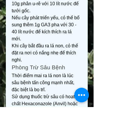
10g phân u-rê với 10 lít nước để 
tưới gốc.
Nếu cây phát triển yếu, có thể bổ 
sung thêm 1g GA3 pha với 30 - 
40 lít nước để kích thích ra lá 
mới.
Khi cây bắt đầu ra lá non, có thể 
đặt ra nơi có nắng nhẹ để thích 
nghi.
Phòng Trừ Sâu Bệnh
Thời điểm mai ra lá non là lúc 
sâu bệnh tấn công mạnh nhất, 
đặc biệt là bọ trĩ.
Sử dụng thuốc trừ sâu có hoạt 
chất Hexaconazole (Anvil) hoặc 
Fipronil (Regent) để phun phòng 
bệnh.
Phun lần đầu sau khi tỉa cành 10 