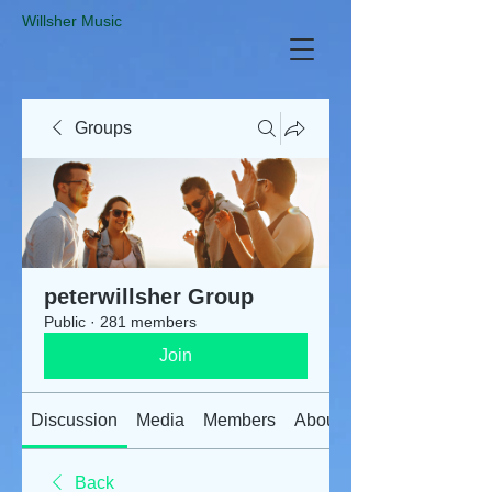
​Willsher Music
Groups
peterwillsher Group
Public
·
281 members
Join
Discussion
Media
Members
About
Back