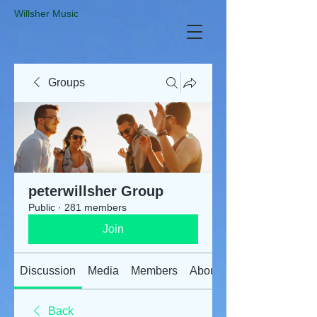
​Willsher Music
Groups
peterwillsher Group
Public
·
281 members
Join
Discussion
Media
Members
About
Back