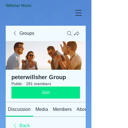
​Willsher Music
Groups
peterwillsher Group
Public
·
281 members
Join
Discussion
Media
Members
About
Back