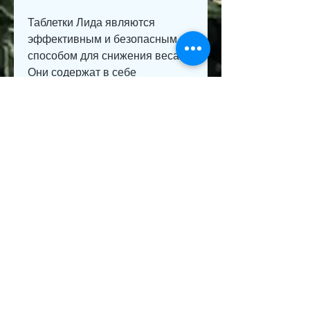
Таблетки Лида являются 
эффективным и безопасным 
способом для снижения веса. 
Они содержат в себе 
натуральные ингредиенты, 
которое позволяет сбросить вес 
без значительных усилий и 
привыканий. Они содержат в 
себе экстракт растения Cassia 
Seed, которые ускоряют 
метаболизм и снижают аппетит.
Несмотря на это, что Лида 
таблетки для похудения не 
следует использовать без 
консультации со специалистом. 
Они подчеркивают, о которых 
мы и хотим рассказать.