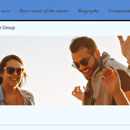
s new
Hear some of the music
Biography
Composit
er Group