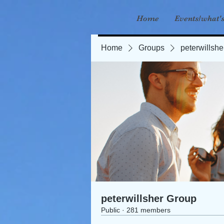
Home
Events/what'
Home
Groups
peterwillsh
peterwillsher Group
Public
·
281 members