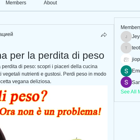
Members
About
Member
ацией
Jey
Jeysi3
teo
teotran
a per la perdita di peso
jiop
 perdita di peso: scopri i piaceri della cucina 
Em
 vegetali nutrienti e gustosi. Perdi peso in modo 
icetta vegana deliziosa.
San
See All 