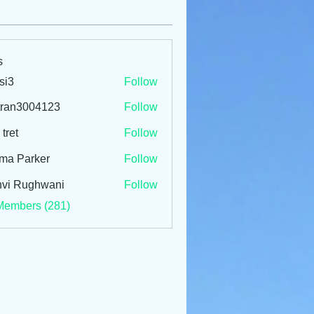
s
si3
Follow
tran3004123
Follow
3004123
 tret
Follow
ma Parker
Follow
vi Rughwani
Follow
Members (281)