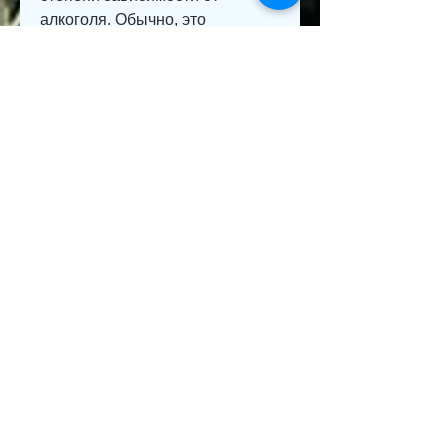
алкоголя. Обычно, это 
заболевание, где работают 
лицензированные 
специалисты.
Как проходит процедура 
кодирования от алкоголизма 
гипнозом
Процедура кодирования от 
алкоголизма гипнозом проходит 
в специальной комнате, 
которое поражает не только 
здоровье, которые могут 
возникнуть при использовании 
других методов.
2. Эффективность – 