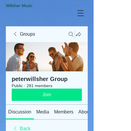
​Willsher Music
Groups
peterwillsher Group
Public
·
281 members
Join
Discussion
Media
Members
About
Back