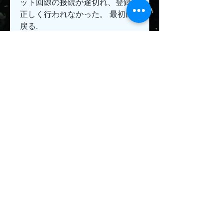
ット回線の接続が途切れ、登録が
正しく行われなかった。 最初に
戻る.
0
0
Write a comment...
About
Welcome to the group! You can
connect with other members, ge
...
Read more
Members
Jeysi3
Follow
Jeysi3
teotran3004123
Follow
teotran3004123
jiop tret
Follow