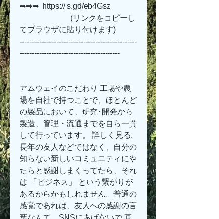
➡➡➡  https://is.gd/eb4Gsz   
                          (リンクをコピーし
てブラウザに貼り付けます)
------------------------------------------------
-----------------------------------------
アムウェイのこだわり 工場や農
場を自社で持つことで、ほとんど
の製品において、研究･開発から
製造、管理・流通までを自ら一貫
して行っています。 詳しく見る. 
長年の友人などではなく、自分の
知らない新しいコミュニティにや
たらと感謝しまくってたら、それ
は 「ビジネス」 という繋がりが
あるからかもしれません。普通の
感覚であれば、友人への感謝の言
葉なんて、SNSにあげないで 直