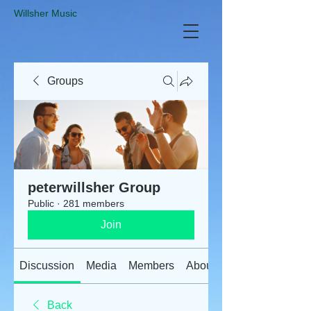
​Willsher Music
Groups
peterwillsher Group
Public
·
281 members
Join
Discussion
Media
Members
About
Back