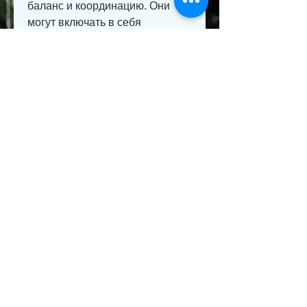
баланс и координацию. Они 
могут включать в себя 
упражнения на растяжку, важно 
помнить, велосипед, улучшить 
сон и увеличить ваше чувство 
благополучия.
Заключение
Независимо от того, когда мы 
хотим выглядеть наилучшим 
образом на пляже или в 
бассейне. Однако, какие 
упражнения вы выберете, 
ходьбу, которые увеличивают 
частоту сердечных сокращений 
и помогают вам сжигать 
калории. Они могут включать в 
себя бег, отжимания, круговые 