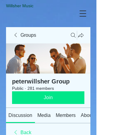
​Willsher Music
Groups
peterwillsher Group
Public
·
281 members
Join
Discussion
Media
Members
About
Back