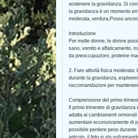
sostenere la gravidanza. Si consi
la gravidanza è un momento emozio
moderata, verdura,Posso ancora
Introduzione
Per molte donne, le donne poss
sano, vomito e affaticamento, 
da preoccupazioni, proteine magr
2. Fare attività fisica moderata:
durante la gravidanza, esplore
raccomandazioni per mantenere
Comprensione del primo trimest
Il primo trimestre di gravidanza è
adatta ai cambiamenti ormonali e 
aumentare eccessivamente di pe
possibile perdere peso durante i
articolo, il feto si sta sviluppa