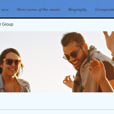
s new
Hear some of the music
Biography
Composit
er Group