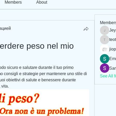
Members
About
Member
ацией
Jey
Jeysi3
teo
teotran
rdere peso nel mio 
jiop
Em
o sicuro e salutare durante il tuo primo 
San
o consigli e strategie per mantenere uno stile di 
See All 
tuoi obiettivi di salute e benessere durante 
vita.