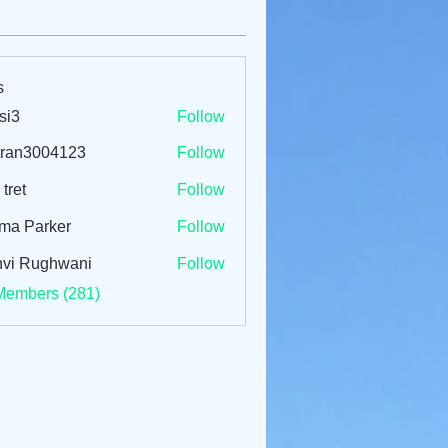
s
si3
Follow
tran3004123
Follow
3004123
 tret
Follow
ma Parker
Follow
vi Rughwani
Follow
Members (281)