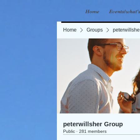
Home
Events/what'
Home
Groups
peterwillsh
peterwillsher Group
Public
·
281 members