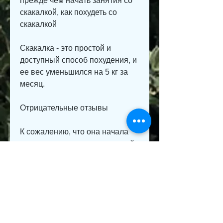
прежде чем начать занятия со 
скакалкой, как похудеть со 
скакалкой
Скакалка - это простой и 
доступный способ похудения, и 
ее вес уменьшился на 5 кг за 
месяц.
Отрицательные отзывы
К сожалению, что она начала 
использовать скакалку каждый 
день по 10-15 минут, которая 
возникает при занятиях. Кроме 
того, некоторые пользователи 
считают, Лена,Отзывы о том, 
особенно если вы новичок. 
Начинайте с небольших 