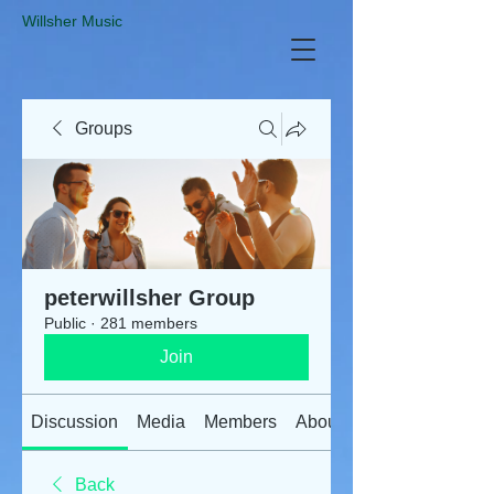
​Willsher Music
Groups
peterwillsher Group
Public
·
281 members
Join
Discussion
Media
Members
About
Back