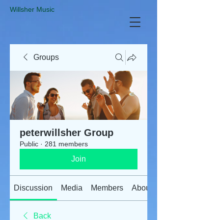
​Willsher Music
Groups
peterwillsher Group
Public
·
281 members
Join
Discussion
Media
Members
About
Back