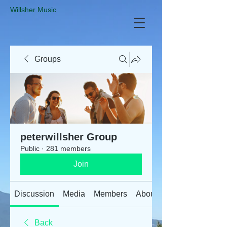
​Willsher Music
Groups
peterwillsher Group
Public
·
281 members
Join
Discussion
Media
Members
About
Back