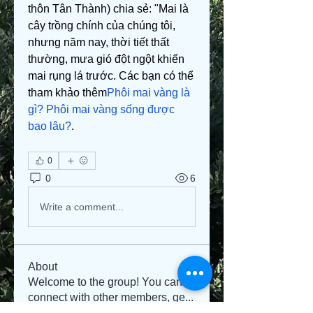
thôn Tân Thành) chia sẻ: "Mai là 
cây trồng chính của chúng tôi, 
nhưng năm nay, thời tiết thất 
thường, mưa gió đột ngột khiến 
mai rụng lá trước. Các bạn có thể 
tham khảo thêm
Phôi mai vàng là 
gì? Phôi mai vàng sống được 
bao lâu?
.
0
0
6
Write a comment...
About
Welcome to the group! You can
connect with other members, ge
...
Read more