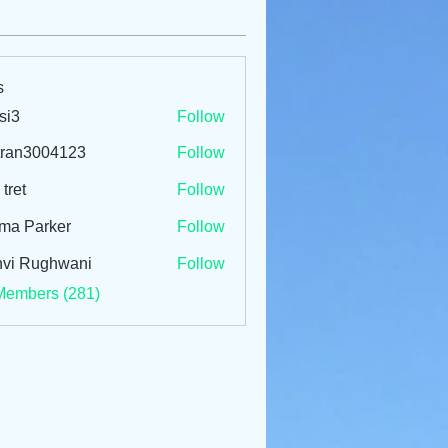
s
si3
Follow
tran3004123
Follow
3004123
 tret
Follow
ma Parker
Follow
vi Rughwani
Follow
Members (281)