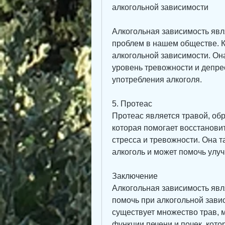
алкогольной зависимости
Алкогольная зависимость явл
проблем в нашем обществе. К 
алкогольной зависимости. Она
уровень тревожности и депрес
употребления алкоголя.
5. Протеас
Протеас является травой, обр
которая помогает восстанови
стресса и тревожности. Она т
алкоголь и может помочь улу
Заключение
Алкогольная зависимость явл
помочь при алкогольной зави
существует множество трав, м
функции печени и почек, кото