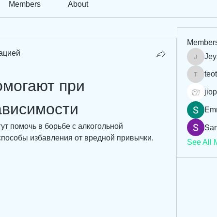
Members
About
Member
ацией
Jey
Jeysi3
teo
teotran
могают при 
jiop
ависимости
Em
ут помочь в борьбе с алкогольной 
San
способы избавления от вредной привычки.
See All 