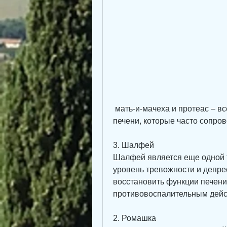
 мать-и-мачеха и протеас – все они могут помочь восстановить функции 
печени, которые часто сопро
3. Шалфей
Шалфей является еще одной т
уровень тревожности и депре
восстановить функции печени
противовоспалительным дейс
2. Ромашка