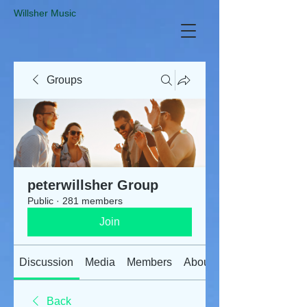
​Willsher Music
Groups
peterwillsher Group
Public
·
281 members
Join
Discussion
Media
Members
About
Back