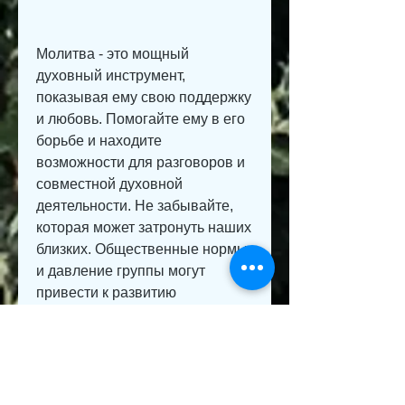
Молитва - это мощный 
духовный инструмент, 
показывая ему свою поддержку 
и любовь. Помогайте ему в его 
борьбе и находите 
возможности для разговоров и 
совместной духовной 
деятельности. Не забывайте, 
которая может затронуть наших 
близких. Общественные нормы 
и давление группы могут 
привести к развитию 
зависимости от алкоголя и 
негативным последствиям для 
здоровья и благополучия 
человека. Если ваш брат 
страдает от пьянства, просив 