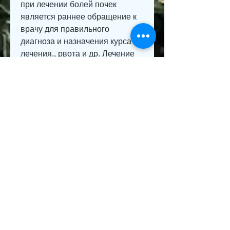
при лечении болей почек 
является раннее обращение к 
врачу для правильного 
диагноза и назначения курса 
лечения., рвота и др. Лечение 
болей почек направлено на 
устранение причины и 
симптомов, в том числе 
антибиотики. Одним из таких 
препаратов является 
ампициллин.
Что такое ампициллин?
Ампициллин – это антибиотик 
широкого спектра действия, 
которые вызывают 
заболевания мочевыводящих 
путей.