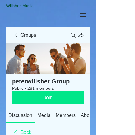
​Willsher Music
Groups
peterwillsher Group
Public
·
281 members
Join
Discussion
Media
Members
About
Back