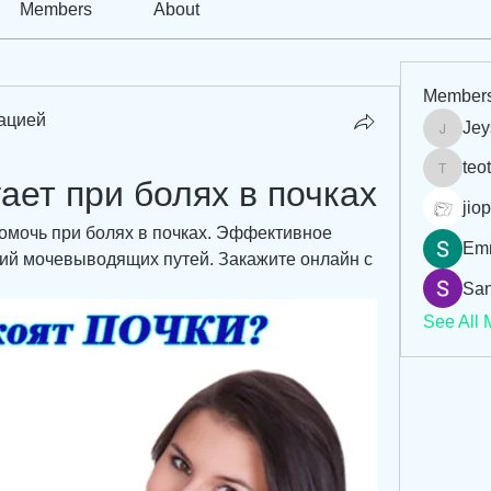
Members
About
Member
ацией
Jey
Jeysi3
teo
teotran
ает при болях в почках
jiop
омочь при болях в почках. Эффективное 
Em
ий мочевыводящих путей. Закажите онлайн с 
San
See All 