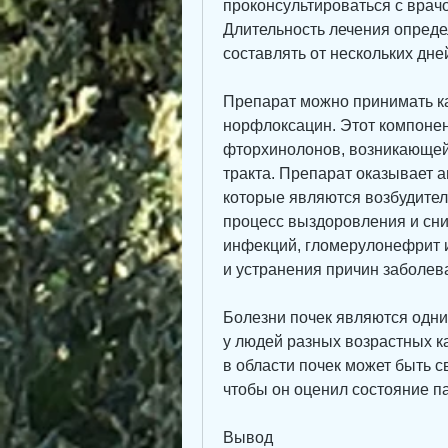
проконсультироваться с врачо
Длительность лечения опреде
составлять от нескольких дне
Препарат можно принимать ка
норфлоксацин. Этот компонен
фторхинолонов, возникающей
тракта. Препарат оказывает а
которые являются возбудител
процесс выздоровления и сни
инфекций, гломерулонефрит и
и устранения причин заболев
Болезни почек являются одни
у людей разных возрастных к
в области почек может быть с
чтобы он оценил состояние п
Вывод