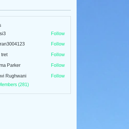
s
si3
Follow
tran3004123
Follow
3004123
 tret
Follow
ma Parker
Follow
vi Rughwani
Follow
Members (281)