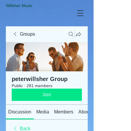
​Willsher Music
Groups
peterwillsher Group
Public
·
281 members
Join
Discussion
Media
Members
About
Back