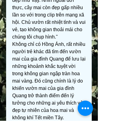
đẹp như vậy. Nhìn ngoài đời 
thực, cây mai còn đẹp gấp nhiều 
lần so với trong clip trên mạng xã 
hội. Chủ vườn rất nhiệt tình và vui 
vẻ, tạo không gian thoải mái cho 
chúng tôi chụp hình."
Không chỉ có Hồng Ánh, rất nhiều 
người trẻ khác đã tìm đến vườn 
mai của gia đình Quang để lưu lại 
những khoảnh khắc tuyệt vời 
trong không gian ngập tràn hoa 
mai vàng. Đó cũng chính là lý do 
khiến vườn mai của gia đình 
Quang trở thành điểm đến lý 
tưởng cho những ai yêu thích vẻ 
đẹp tự nhiên của hoa mai và 
không khí Tết miền Tây.
Vẻ Đẹp Tết Miền Tây, 
Vườn Mai Vàng Đầy Hứa 