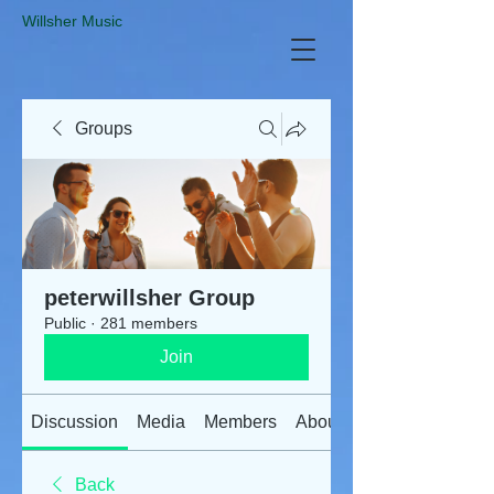
​Willsher Music
Groups
peterwillsher Group
Public
·
281 members
Join
Discussion
Media
Members
About
Back