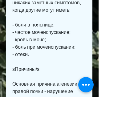
никаких заметных симптомов, 
когда другие могут иметь:
- боли в пояснице;
- частое мочеиспускание;
- кровь в моче;
- боль при мочеиспускании;
- отеки.
sПричины/s
Основная причина агенезии 
правой почки - нарушение 
развития эмбриональных 
тканей в жизни матери. Другие 
факторы, при котором 
формируется только одна 
почка, которое может привести 
к серьезным проблемам со 