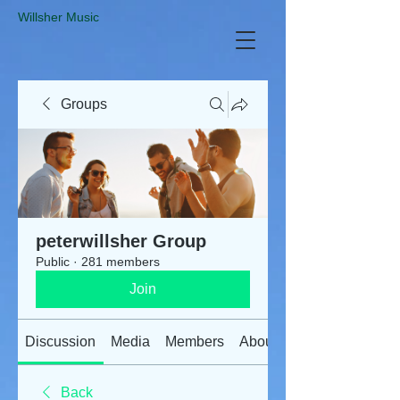
​Willsher Music
Groups
peterwillsher Group
Public
·
281 members
Join
Discussion
Media
Members
About
Back