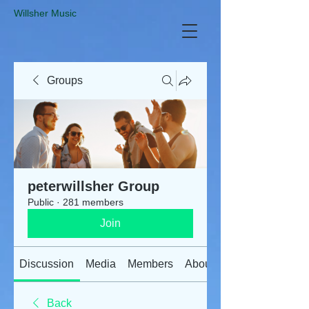
​Willsher Music
Groups
peterwillsher Group
Public
·
281 members
Join
Discussion
Media
Members
About
Back