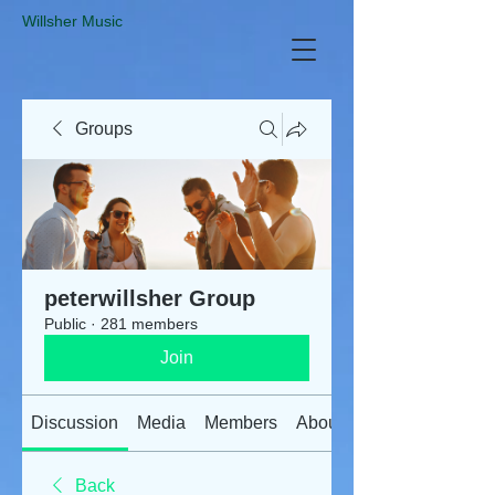
​Willsher Music
Groups
peterwillsher Group
Public
·
281 members
Join
Discussion
Media
Members
About
Back