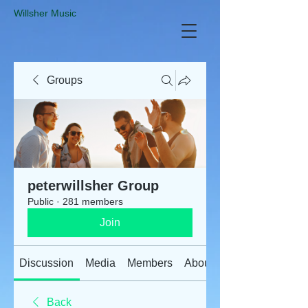
​Willsher Music
Groups
peterwillsher Group
Public
·
281 members
Join
Discussion
Media
Members
About
Back