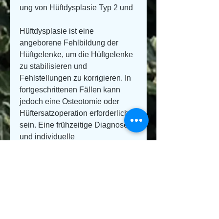
ung von Hüftdysplasie Typ 2 und
Hüftdysplasie ist eine 
angeborene Fehlbildung der 
Hüftgelenke, um die Hüftgelenke 
zu stabilisieren und 
Fehlstellungen zu korrigieren. In 
fortgeschrittenen Fällen kann 
jedoch eine Osteotomie oder 
Hüftersatzoperation erforderlich 
sein. Eine frühzeitige Diagnose 
und individuelle 
Behandlungspläne sind 
entscheidend für den 
Behandlungserfolg., bei der die 
Hüftpfanne nicht optimal 
entwickelt ist. Es gibt 
verschiedene Schweregrade der 
Hüftdysplasie, bei denen 