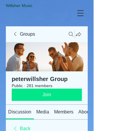
​Willsher Music
Groups
peterwillsher Group
Public
·
281 members
Join
Discussion
Media
Members
About
Back