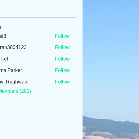
s
si3
Follow
tran3004123
Follow
3004123
 tret
Follow
ma Parker
Follow
vi Rughwani
Follow
Members (281)