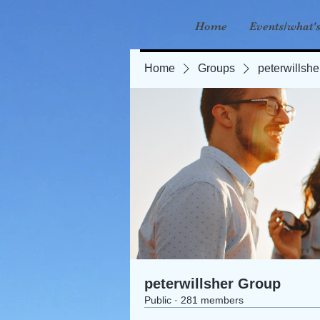
Home
Events/what'
Home
Groups
peterwillsh
peterwillsher Group
Public
·
281 members