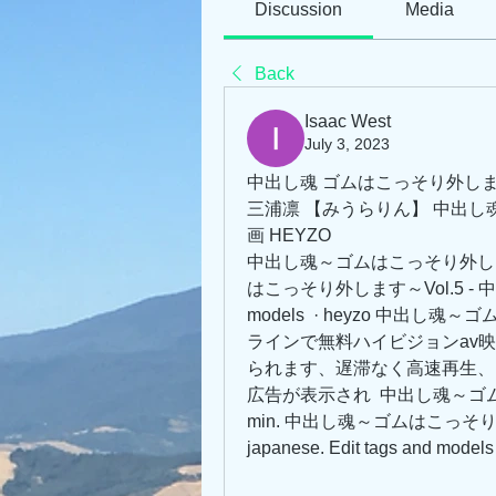
Discussion
Media
Back
Isaac West
July 3, 2023
中出し魂 ゴムはこっそり外します 
三浦凛 【みうらりん】 中出し魂
画 HEYZO
中出し魂～ゴムはこっそり外します～V
はこっそり外します～Vol.5 - 中野ゆう. 
models  · heyzo 中出し
ラインで無料ハイビジョンav
られます、遅滞なく高速再生、
広告が表示され  中出し魂～ゴムはこ
min. 中出し魂～ゴムはこっそり外します
japanese. Edit tags and models