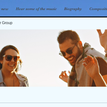
s new
Hear some of the music
Biography
Composit
er Group