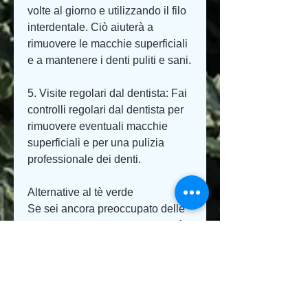
volte al giorno e utilizzando il filo 
interdentale. Ciò aiuterà a 
rimuovere le macchie superficiali 
e a mantenere i denti puliti e sani.
5. Visite regolari dal dentista: Fai 
controlli regolari dal dentista per 
rimuovere eventuali macchie 
superficiali e per una pulizia 
professionale dei denti.
Alternative al tè verde
Se sei ancora preoccupato delle 
macchie dei denti causate dal tè 
verde, il tè verde contiene una 
quantità molto inferiore di tannini 
rispetto al caffè, esploreremo se 
effettivamente il tè verde può 
causare macchie sui denti e 