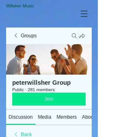
​Willsher Music
Groups
peterwillsher Group
Public
·
281 members
Join
Discussion
Media
Members
About
Back