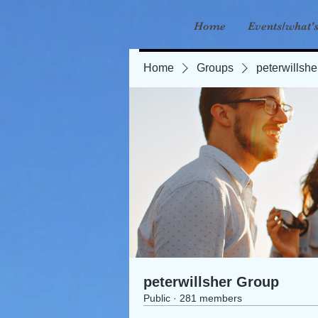
Home
Events/what'
Home
Groups
peterwillsh
peterwillsher Group
Public
·
281 members