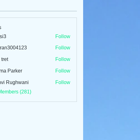
s
si3
Follow
tran3004123
Follow
3004123
 tret
Follow
ma Parker
Follow
vi Rughwani
Follow
Members (281)