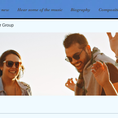
s new
Hear some of the music
Biography
Composit
er Group