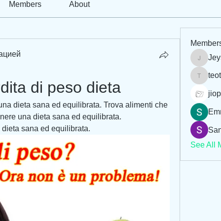
Members
About
Member
ацией
Jey
Jeysi3
teo
teotran
dita di peso dieta
jiop
a dieta sana ed equilibrata. Trova alimenti che 
Em
ere una dieta sana ed equilibrata. 
 dieta sana ed equilibrata.
San
See All 